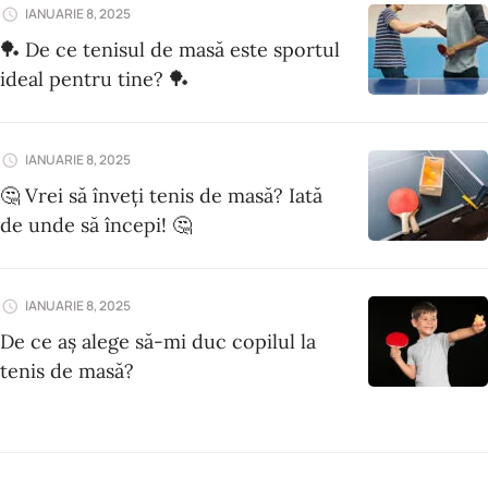
IANUARIE 8, 2025
🏓 De ce tenisul de masă este sportul
ideal pentru tine? 🏓
IANUARIE 8, 2025
🤔 Vrei să înveți tenis de masă? Iată
de unde să începi! 🤔
IANUARIE 8, 2025
De ce aș alege să-mi duc copilul la
tenis de masă?