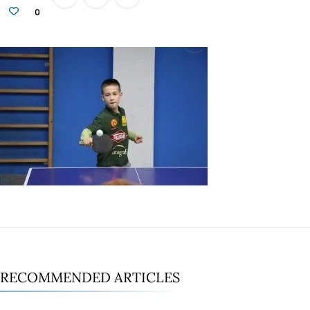
0
RECOMMENDED ARTICLES