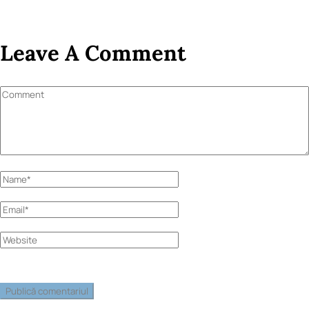
Leave A Comment