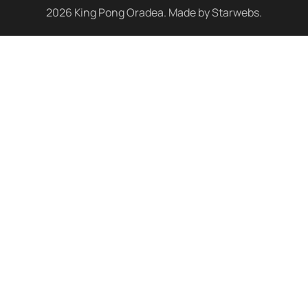
2026
King Pong Oradea. Made by
Starwebs
.