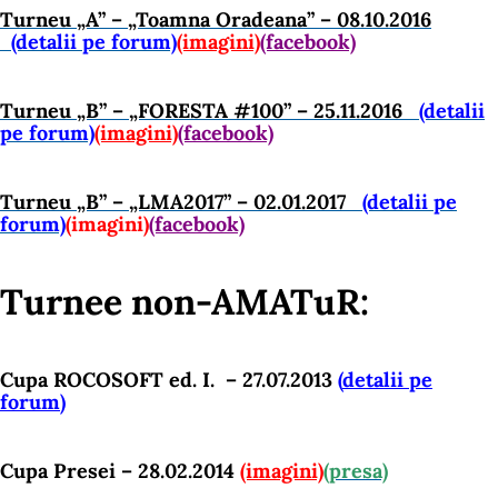
Turneu „A” – „Toamna Oradeana” – 08.10.2016
(detalii pe forum)
(imagini)
(facebook)
Turneu „B” – „FORESTA #100” – 25.11.2016
(detalii
pe forum)
(imagini)
(facebook)
Turneu „B” – „LMA2017” – 02.01.2017
(detalii pe
forum)
(imagini)
(facebook)
Turnee non-AMATuR:
Cupa ROCOSOFT ed. I. – 27.07.2013
(
detalii pe
forum
)
Cupa Presei – 28.02.2014
(imagini)
(presa)