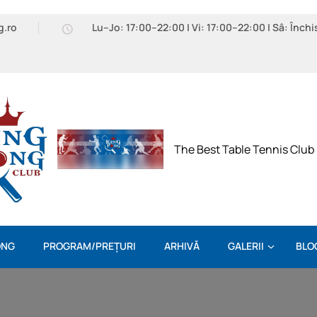
g.ro
Lu–Jo: 17:00–22:00 | Vi: 17:00–22:00 | Sâ: Închi
The Best Table Tennis Club
ONG
PROGRAM/PREȚURI
ARHIVĂ
GALERII
BLO