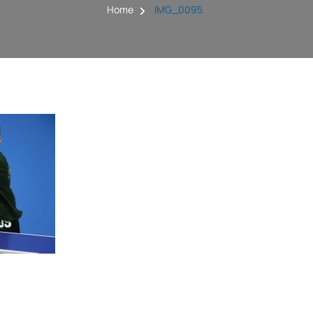
Home
IMG_0095