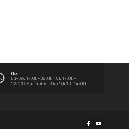
Orar
Lu–Jo: 17:00–22:00 | Vi: 17:00–
22:00 | Sâ: Închis | Du: 10:00–14:00