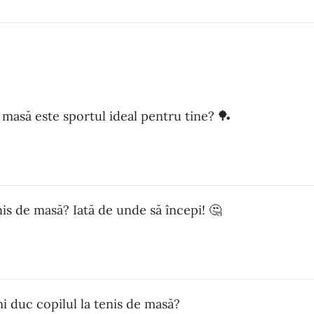
 masă este sportul ideal pentru tine? 🏓
enis de masă? Iată de unde să începi! 🤔
i duc copilul la tenis de masă?