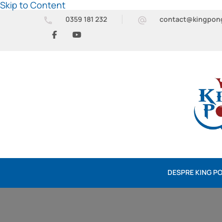
Skip to Content
0359 181 232
contact@kingpon
DESPRE KING P