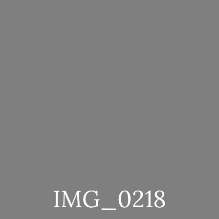
IMG_0218