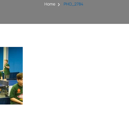
Home
PHO_2784