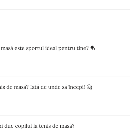
 masă este sportul ideal pentru tine? 🏓
enis de masă? Iată de unde să începi! 🤔
i duc copilul la tenis de masă?