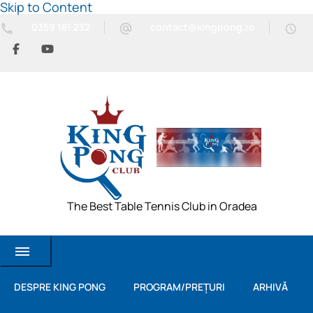
Skip to Content
0359 181 232
contact@kingpong.ro
The Best Table Tennis Club in Oradea
DESPRE KING PONG
PROGRAM/PREȚURI
ARHIVĂ