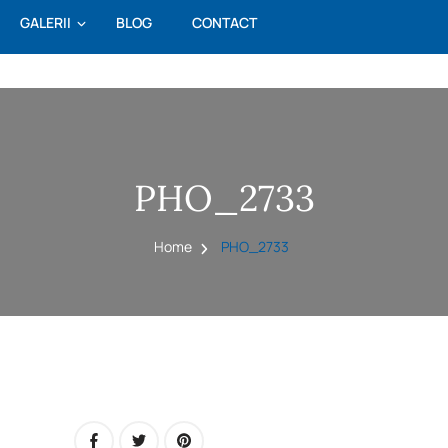
GALERII
BLOG
CONTACT
PHO_2733
Home
PHO_2733