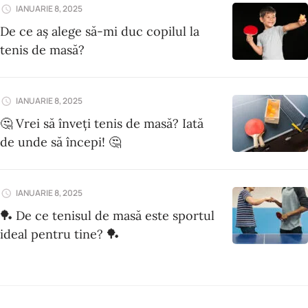
IANUARIE 8, 2025
De ce aș alege să-mi duc copilul la
tenis de masă?
IANUARIE 8, 2025
🤔 Vrei să înveți tenis de masă? Iată
de unde să începi! 🤔
IANUARIE 8, 2025
🏓 De ce tenisul de masă este sportul
ideal pentru tine? 🏓