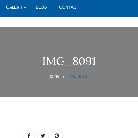
GALERII
BLOG
CONTACT
IMG_8091
Home
IMG_8091