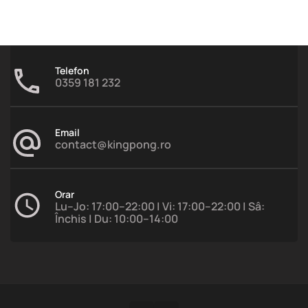
Telefon
0359 181 232
Email
contact@kingpong.ro
Orar
Lu–Jo: 17:00–22:00 | Vi: 17:00–22:00 | Sâ:
Închis | Du: 10:00–14:00