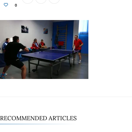
0
RECOMMENDED ARTICLES