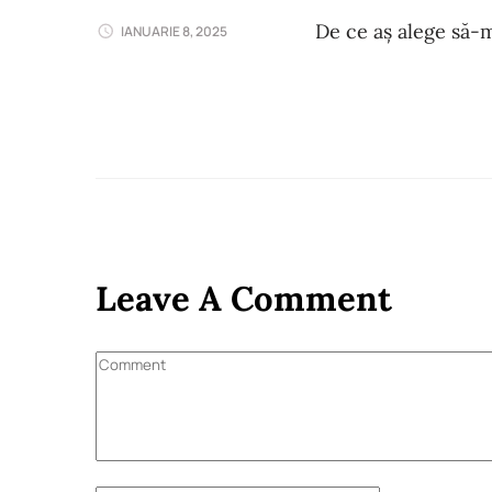
De ce aș alege să-m
IANUARIE 8, 2025
Leave A Comment