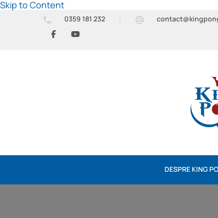
Skip to Content
0359 181 232
contact@kingpon
DESPRE KING P