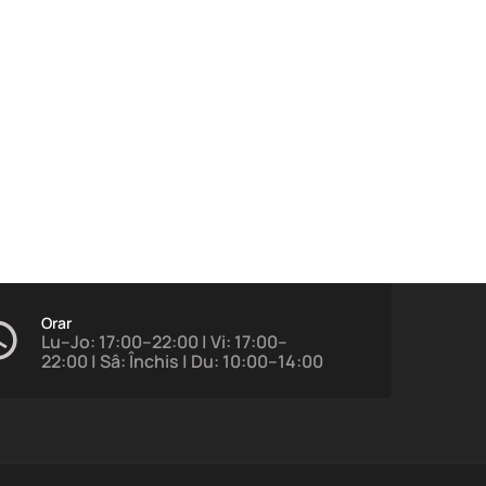
Orar
Lu–Jo: 17:00–22:00 | Vi: 17:00–
22:00 | Sâ: Închis | Du: 10:00–14:00