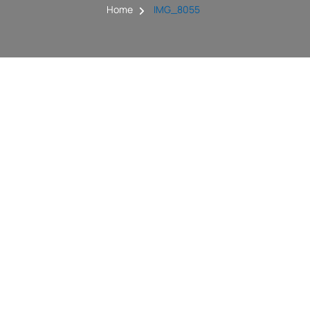
Home
IMG_8055