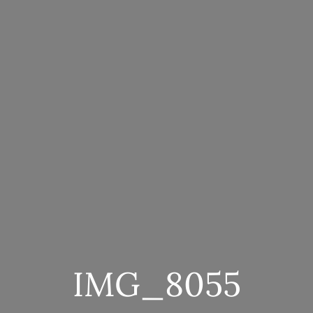
IMG_8055