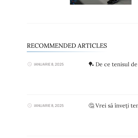
RECOMMENDED ARTICLES
🏓 De ce tenisul de
IANUARIE 8, 2025
🤔 Vrei să înveți t
IANUARIE 8, 2025