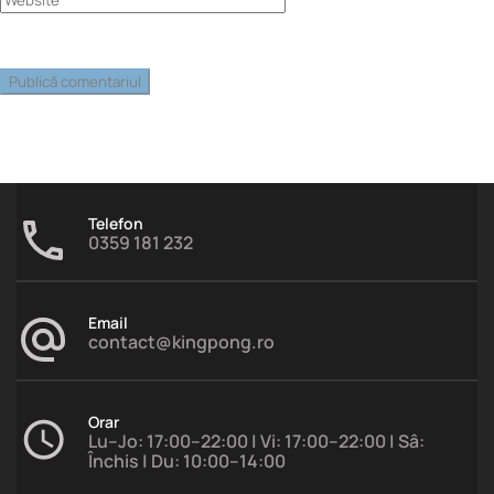
Telefon
0359 181 232
Email
contact@kingpong.ro
Orar
Lu–Jo: 17:00–22:00 | Vi: 17:00–22:00 | Sâ:
Închis | Du: 10:00–14:00