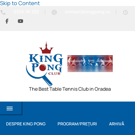
Skip to Content
0359 181 232
contact@kingpong.ro
The Best Table Tennis Club in Oradea
DESPRE KING PONG
PROGRAM/PREȚURI
ARHIVĂ