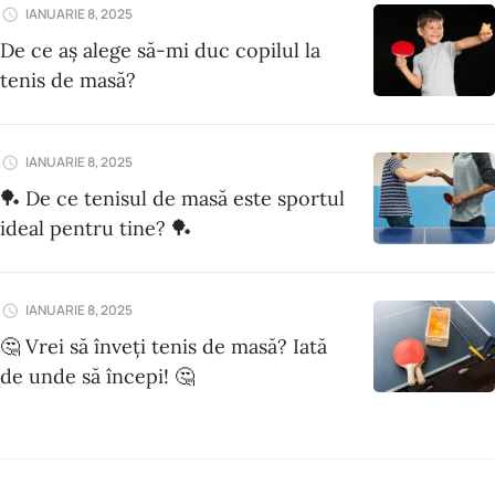
IANUARIE 8, 2025
De ce aș alege să-mi duc copilul la
tenis de masă?
IANUARIE 8, 2025
🏓 De ce tenisul de masă este sportul
ideal pentru tine? 🏓
IANUARIE 8, 2025
🤔 Vrei să înveți tenis de masă? Iată
de unde să începi! 🤔