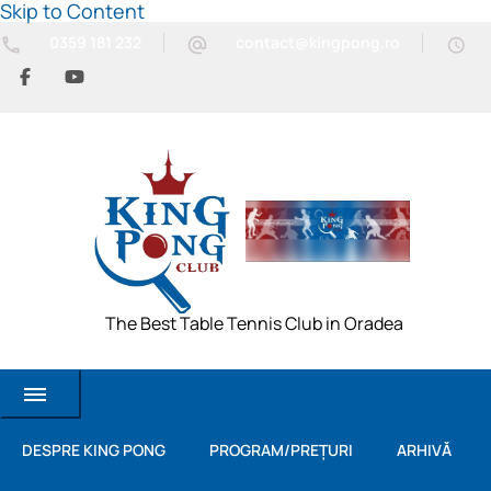
Skip to Content
0359 181 232
contact@kingpong.ro
The Best Table Tennis Club in Oradea
DESPRE KING PONG
PROGRAM/PREȚURI
ARHIVĂ