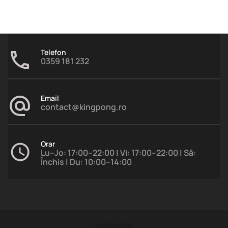
Telefon
0359 181 232
Email
contact@kingpong.ro
Orar
Lu–Jo: 17:00–22:00 | Vi: 17:00–22:00 | Sâ:
Închis | Du: 10:00–14:00