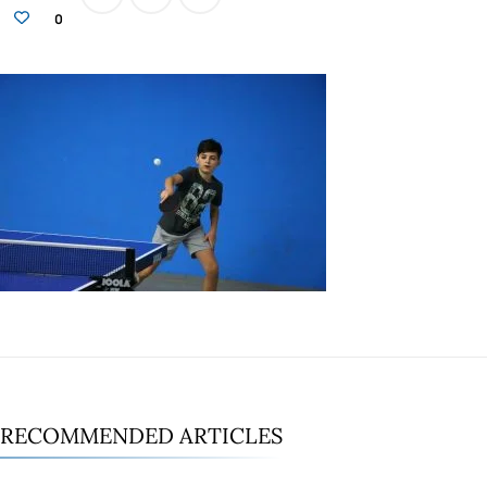
0
RECOMMENDED ARTICLES