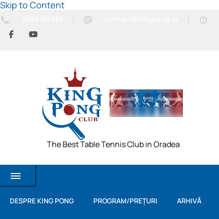
Skip to Content
0359 181 232
contact@kingpong.ro
The Best Table Tennis Club in Oradea
DESPRE KING PONG
PROGRAM/PREȚURI
ARHIVĂ