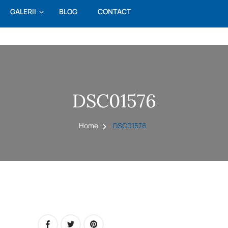
GALERII
BLOG
CONTACT
DSC01576
Home
DSC01576