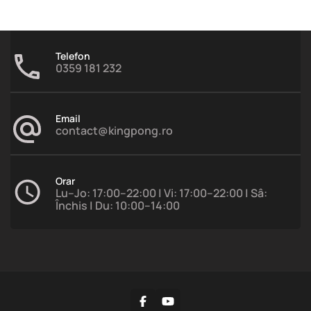
Telefon
0359 181 232
Email
contact@kingpong.ro
Orar
Lu–Jo: 17:00–22:00 | Vi: 17:00–22:00 | Sâ:
Închis | Du: 10:00–14:00