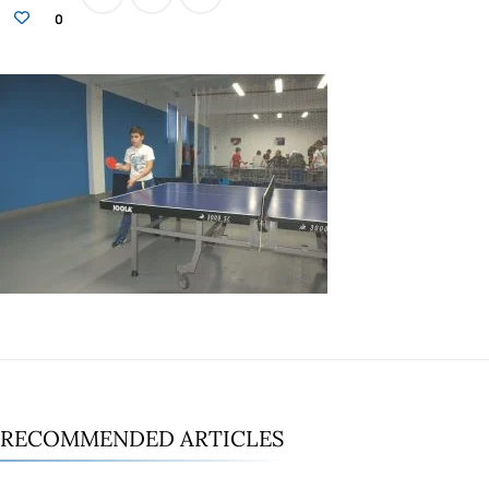
0
RECOMMENDED ARTICLES