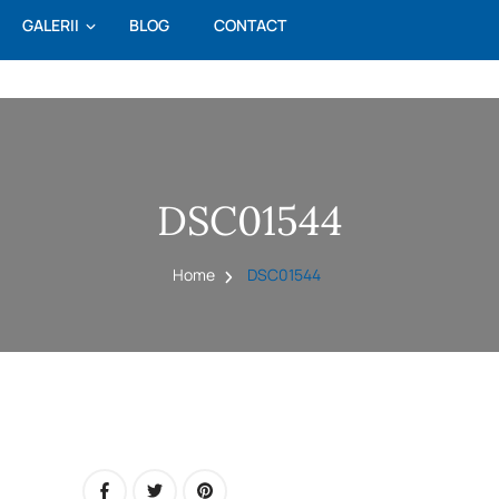
GALERII
BLOG
CONTACT
DSC01544
Home
DSC01544