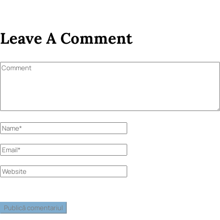
Leave A Comment