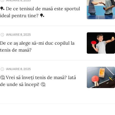
IANUARIE 8, 2025
🏓 De ce tenisul de masă este sportul
ideal pentru tine? 🏓
IANUARIE 8, 2025
De ce aș alege să-mi duc copilul la
tenis de masă?
IANUARIE 8, 2025
🤔 Vrei să înveți tenis de masă? Iată
de unde să începi! 🤔