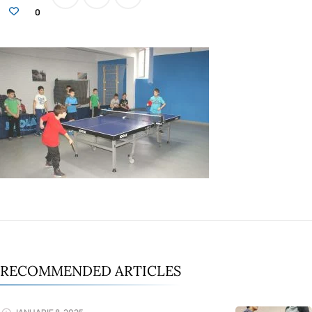
0
RECOMMENDED ARTICLES