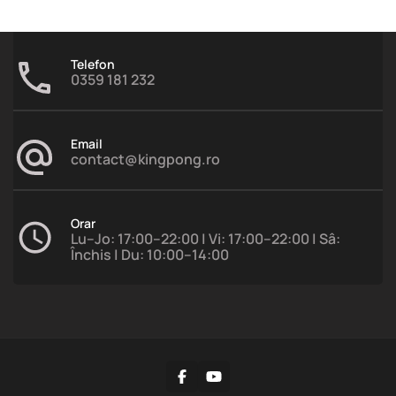
Telefon
0359 181 232
Email
contact@kingpong.ro
Orar
Lu–Jo: 17:00–22:00 | Vi: 17:00–22:00 | Sâ:
Închis | Du: 10:00–14:00