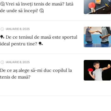
🤔 Vrei să înveți tenis de masă? Iată
de unde să începi! 🤔
IANUARIE 8, 2025
🏓 De ce tenisul de masă este sportul
ideal pentru tine? 🏓
IANUARIE 8, 2025
De ce aș alege să-mi duc copilul la
tenis de masă?