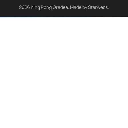
2026
King Pong Oradea. Made by
Starwebs
.