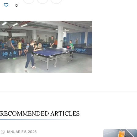
0
RECOMMENDED ARTICLES
IANUARIE 8, 2025