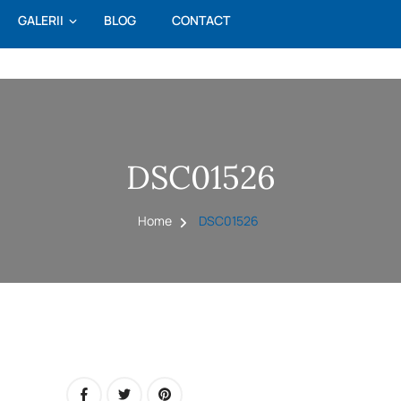
GALERII
BLOG
CONTACT
DSC01526
Home
DSC01526