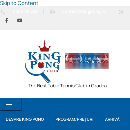
Skip to Content
0359 181 232
contact@kingpong.ro
The Best Table Tennis Club in Oradea
DESPRE KING PONG
PROGRAM/PREȚURI
ARHIVĂ