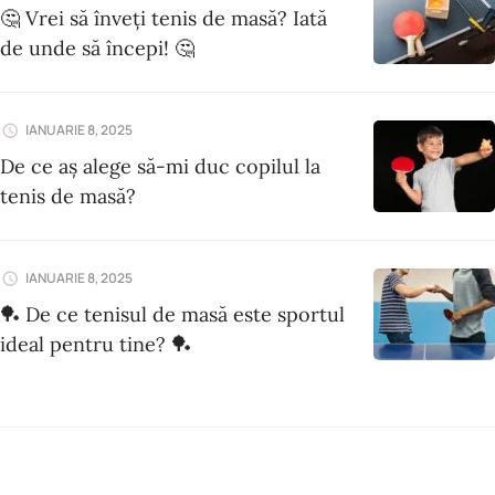
🤔 Vrei să înveți tenis de masă? Iată
de unde să începi! 🤔
IANUARIE 8, 2025
De ce aș alege să-mi duc copilul la
tenis de masă?
IANUARIE 8, 2025
🏓 De ce tenisul de masă este sportul
ideal pentru tine? 🏓