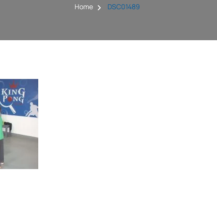
Home
DSC01489