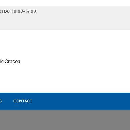
s | Du: 10:00–14:00
 in Oradea
G
CONTACT