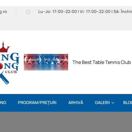
g.ro
Lu–Jo: 17:00–22:00 | Vi: 17:00–22:00 | Sâ: Închi
The Best Table Tennis Club
ONG
PROGRAM/PREȚURI
ARHIVĂ
GALERII
BLO