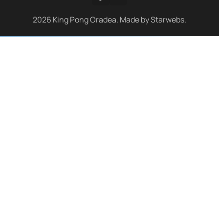
2026
King Pong Oradea. Made by
Starwebs
.