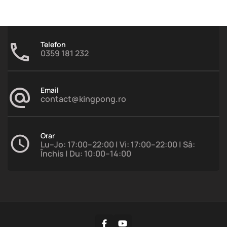
Telefon
0359 181 232
Email
contact@kingpong.ro
Orar
Lu–Jo: 17:00–22:00 | Vi: 17:00–22:00 | Sâ:
Închis | Du: 10:00–14:00