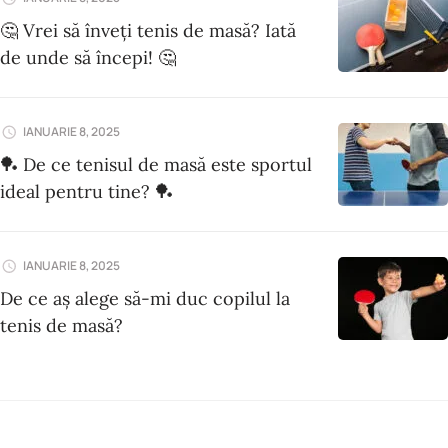
🤔 Vrei să înveți tenis de masă? Iată
de unde să începi! 🤔
IANUARIE 8, 2025
🏓 De ce tenisul de masă este sportul
ideal pentru tine? 🏓
IANUARIE 8, 2025
De ce aș alege să-mi duc copilul la
tenis de masă?