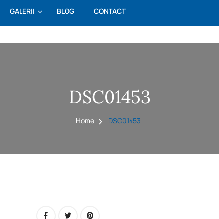
GALERII
BLOG
CONTACT
DSC01453
Home
DSC01453