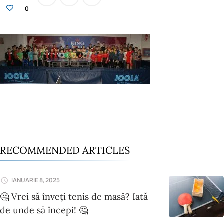
0
RECOMMENDED ARTICLES
IANUARIE 8, 2025
🤔 Vrei să înveți tenis de masă? Iată
de unde să începi! 🤔