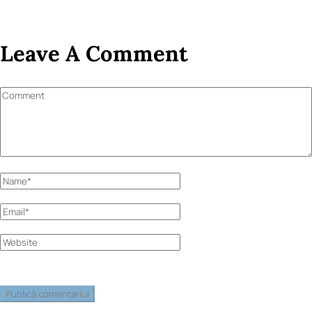
Leave A Comment