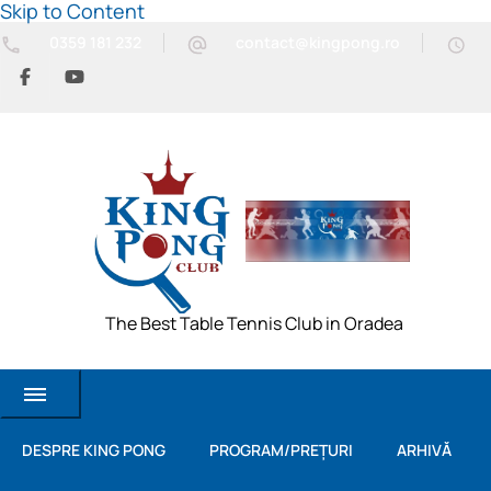
Skip to Content
0359 181 232
contact@kingpong.ro
The Best Table Tennis Club in Oradea
DESPRE KING PONG
PROGRAM/PREȚURI
ARHIVĂ