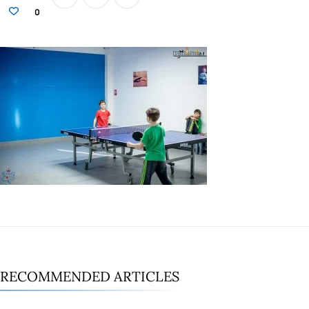
0
RECOMMENDED ARTICLES