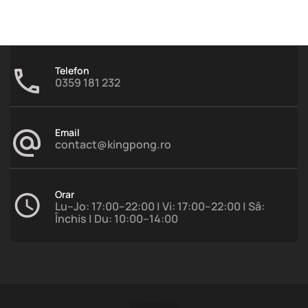
Telefon
0359 181 232
Email
contact@kingpong.ro
Orar
Lu–Jo: 17:00–22:00 | Vi: 17:00–22:00 | Sâ:
Închis | Du: 10:00–14:00