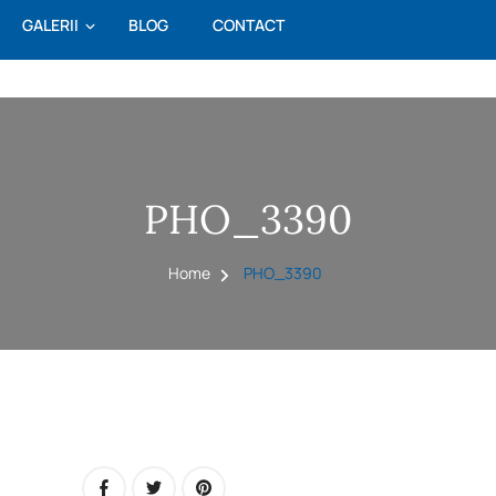
GALERII
BLOG
CONTACT
PHO_3390
Home
PHO_3390