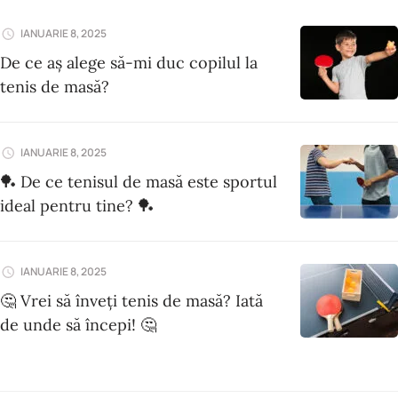
IANUARIE 8, 2025
De ce aș alege să-mi duc copilul la
tenis de masă?
IANUARIE 8, 2025
🏓 De ce tenisul de masă este sportul
ideal pentru tine? 🏓
IANUARIE 8, 2025
🤔 Vrei să înveți tenis de masă? Iată
de unde să începi! 🤔