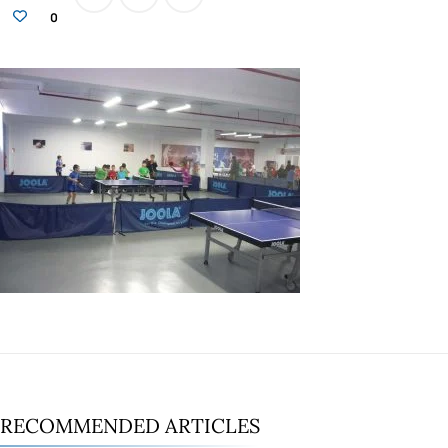
0
RECOMMENDED ARTICLES