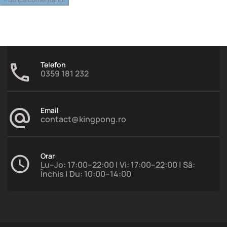
Telefon
0359 181 232
Email
contact@kingpong.ro
Orar
Lu–Jo: 17:00–22:00 | Vi: 17:00–22:00 | Sâ:
Închis | Du: 10:00–14:00