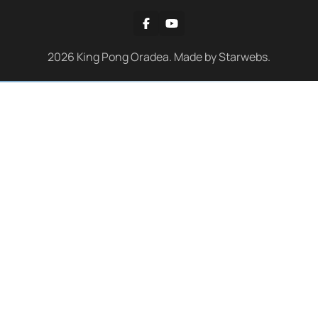
2026
King Pong Oradea. Made by
Starwebs
.