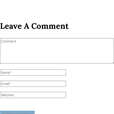
Leave A Comment