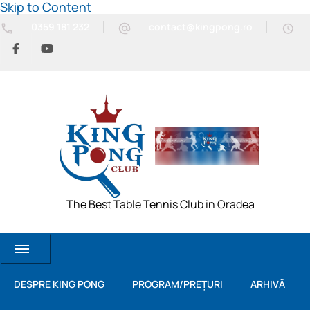
Skip to Content
0359 181 232
contact@kingpong.ro
The Best Table Tennis Club in Oradea
DESPRE KING PONG
PROGRAM/PREȚURI
ARHIVĂ