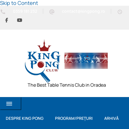
Skip to Content
0359 181 232
contact@kingpong.ro
The Best Table Tennis Club in Oradea
DESPRE KING PONG
PROGRAM/PREȚURI
ARHIVĂ