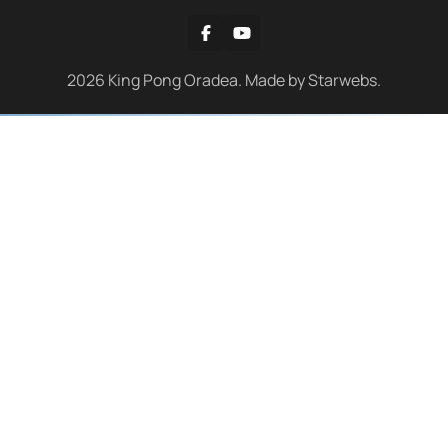
2026
King Pong Oradea. Made by
Starwebs
.