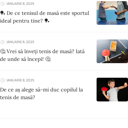
IANUARIE 8, 2025
🏓 De ce tenisul de masă este sportul
ideal pentru tine? 🏓
IANUARIE 8, 2025
🤔 Vrei să înveți tenis de masă? Iată
de unde să începi! 🤔
IANUARIE 8, 2025
De ce aș alege să-mi duc copilul la
tenis de masă?