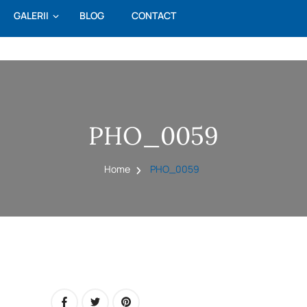
GALERII
BLOG
CONTACT
PHO_0059
Home
PHO_0059