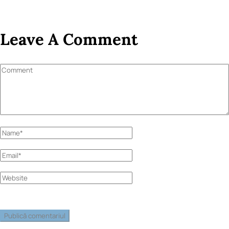
Leave A Comment