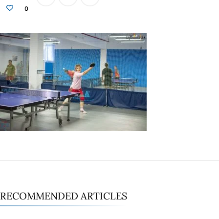
0
RECOMMENDED ARTICLES