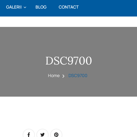
GALERII
BLOG
CONTACT
DSC9700
Home
DSC9700