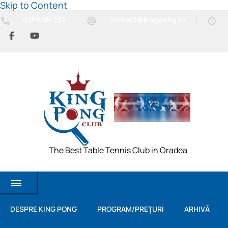
Skip to Content
0359 181 232
contact@kingpong.ro
The Best Table Tennis Club in Oradea
DESPRE KING PONG
PROGRAM/PREȚURI
ARHIVĂ