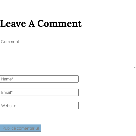
Leave A Comment