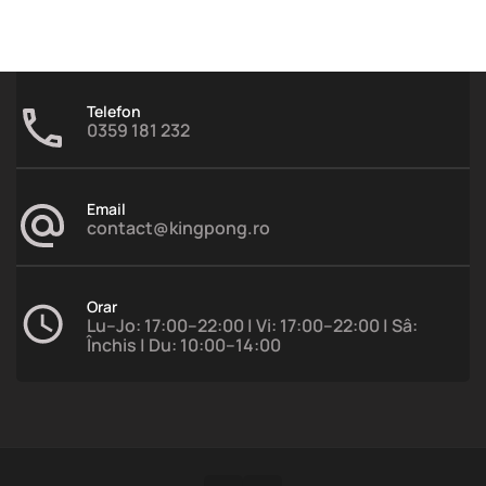
Telefon
0359 181 232
Email
contact@kingpong.ro
Orar
Lu–Jo: 17:00–22:00 | Vi: 17:00–22:00 | Sâ:
Închis | Du: 10:00–14:00