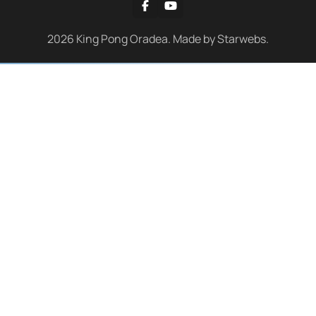
2026
King Pong Oradea. Made by
Starwebs
.