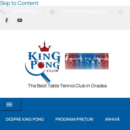
Skip to Content
0359 181 232
contact@kingpong.ro
The Best Table Tennis Club in Oradea
DESPRE KING PONG
PROGRAM/PREȚURI
ARHIVĂ