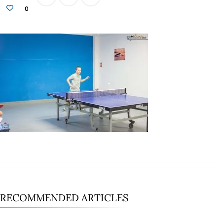
0
RECOMMENDED ARTICLES