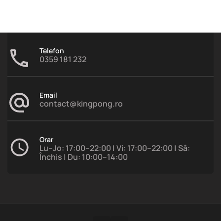
Telefon
0359 181 232
Email
contact@kingpong.ro
Orar
Lu–Jo: 17:00–22:00 | Vi: 17:00–22:00 | Sâ:
Închis | Du: 10:00–14:00