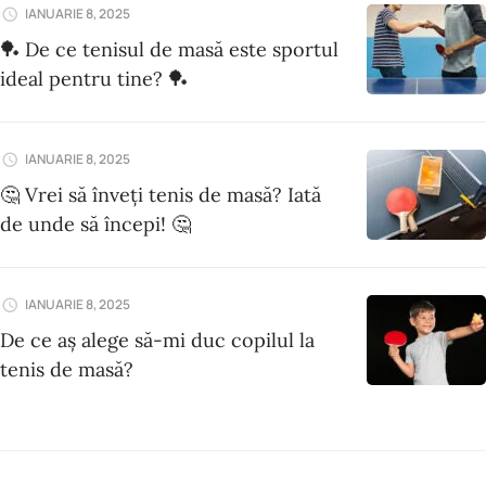
IANUARIE 8, 2025
🏓 De ce tenisul de masă este sportul
ideal pentru tine? 🏓
IANUARIE 8, 2025
🤔 Vrei să înveți tenis de masă? Iată
de unde să începi! 🤔
IANUARIE 8, 2025
De ce aș alege să-mi duc copilul la
tenis de masă?