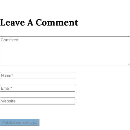
Leave A Comment