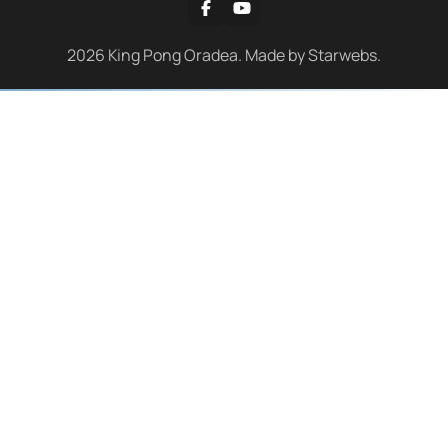
2026
King Pong Oradea. Made by
Starwebs
.