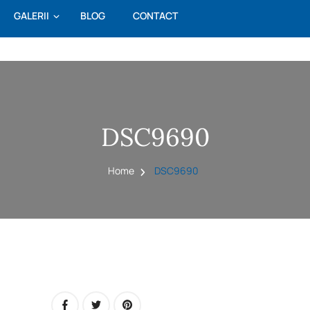
GALERII
BLOG
CONTACT
DSC9690
Home
DSC9690