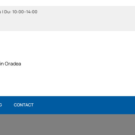
s | Du: 10:00–14:00
 in Oradea
G
CONTACT