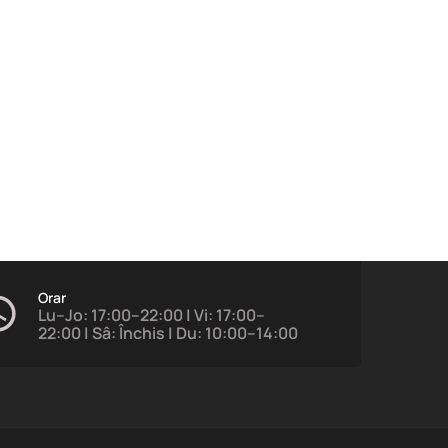
Orar
Lu–Jo: 17:00–22:00 | Vi: 17:00–
22:00 | Sâ: Închis | Du: 10:00–14:00