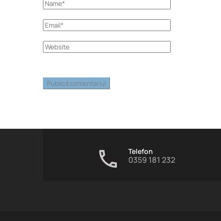
Telefon
0359 181 232