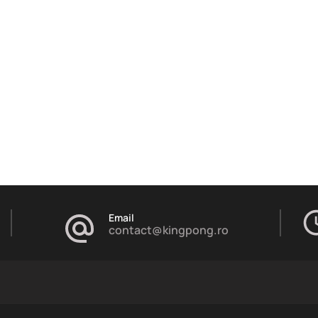
Email
contact@kingpong.ro