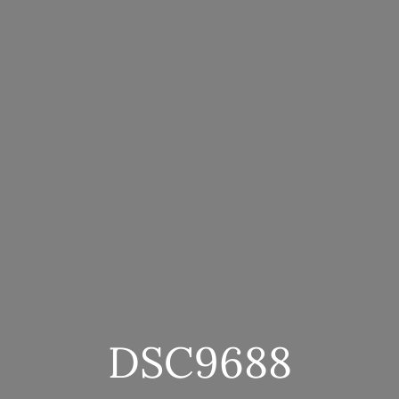
DSC9688