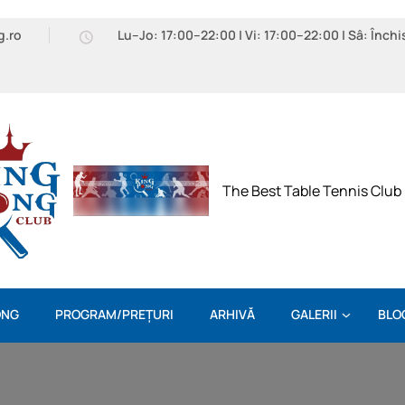
g.ro
Lu–Jo: 17:00–22:00 | Vi: 17:00–22:00 | Sâ: Închi
The Best Table Tennis Club
ONG
PROGRAM/PREȚURI
ARHIVĂ
GALERII
BLO