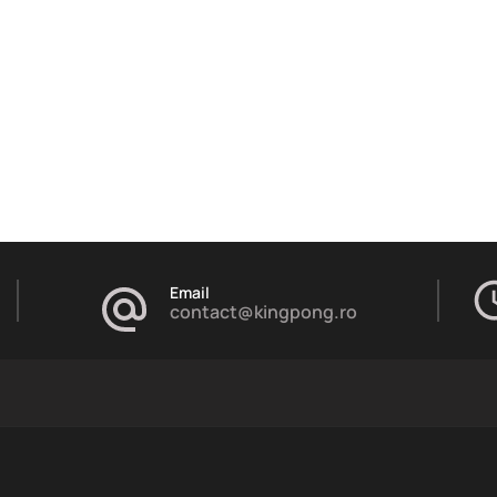
Email
contact@kingpong.ro