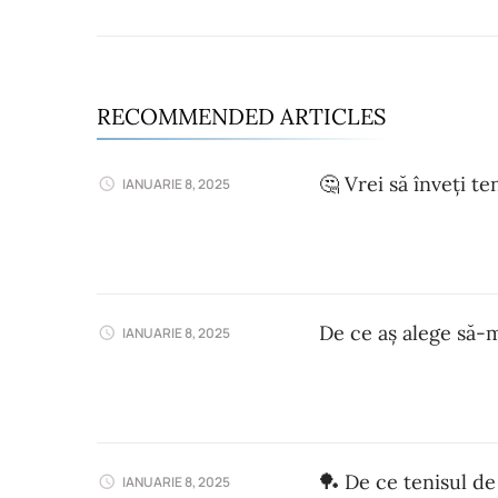
RECOMMENDED ARTICLES
🤔 Vrei să înveți t
IANUARIE 8, 2025
De ce aș alege să-m
IANUARIE 8, 2025
🏓 De ce tenisul de
IANUARIE 8, 2025