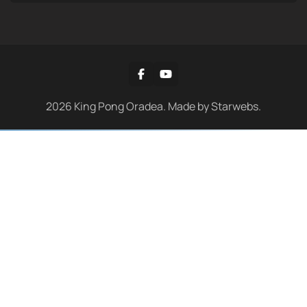
2026
King Pong Oradea. Made by
Starwebs
.