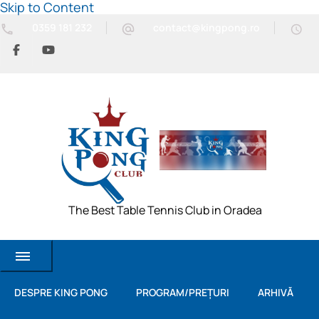
Skip to Content
0359 181 232
contact@kingpong.ro
The Best Table Tennis Club in Oradea
DESPRE KING PONG
PROGRAM/PREȚURI
ARHIVĂ