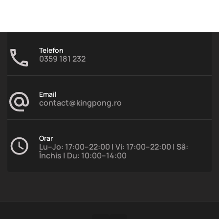
Telefon
0359 181 232
Email
contact@kingpong.ro
Orar
Lu–Jo: 17:00–22:00 | Vi: 17:00–22:00 | Sâ:
Închis | Du: 10:00–14:00