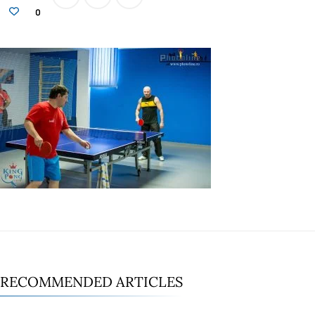
0
RECOMMENDED ARTICLES