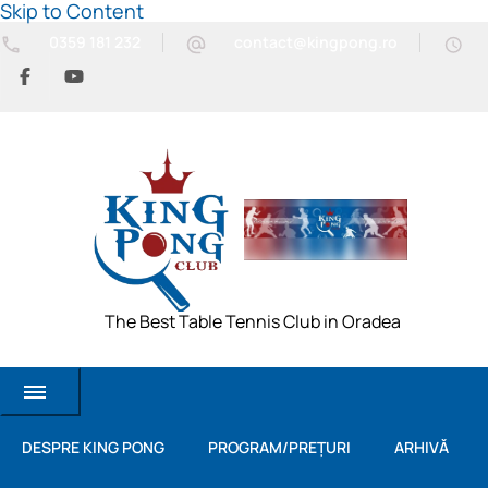
Skip to Content
0359 181 232
contact@kingpong.ro
The Best Table Tennis Club in Oradea
DESPRE KING PONG
PROGRAM/PREȚURI
ARHIVĂ