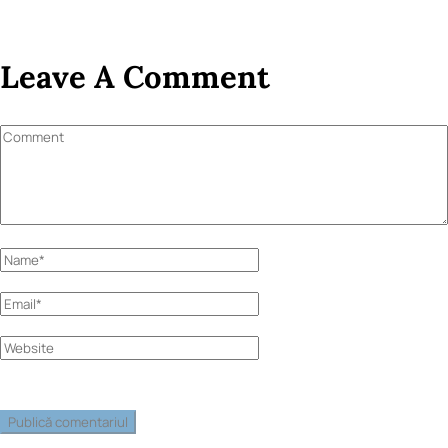
Leave A Comment