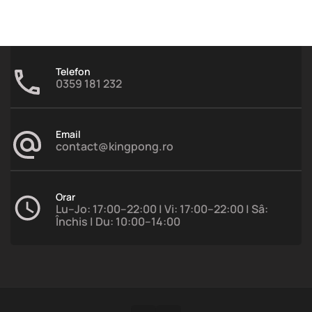
Telefon
0359 181 232
Email
contact@kingpong.ro
Orar
Lu–Jo: 17:00–22:00 | Vi: 17:00–22:00 | Sâ:
Închis | Du: 10:00–14:00