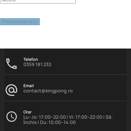
Telefon
0359 181 232
Email
contact@kingpong.ro
Orar
Lu–Jo: 17:00–22:00 | Vi: 17:00–22:00 | Sâ:
Închis | Du: 10:00–14:00