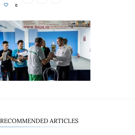
0
RECOMMENDED ARTICLES