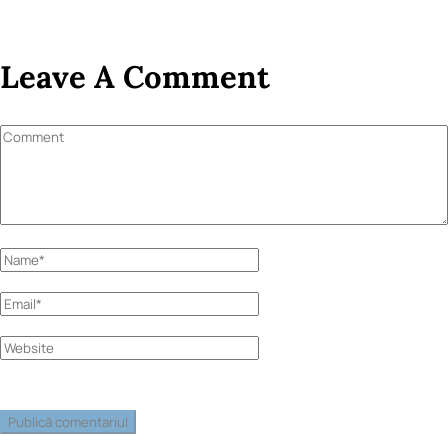
Leave A Comment