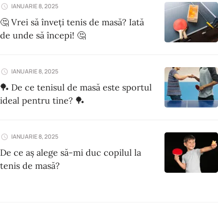
IANUARIE 8, 2025
🤔 Vrei să înveți tenis de masă? Iată
de unde să începi! 🤔
IANUARIE 8, 2025
🏓 De ce tenisul de masă este sportul
ideal pentru tine? 🏓
IANUARIE 8, 2025
De ce aș alege să-mi duc copilul la
tenis de masă?