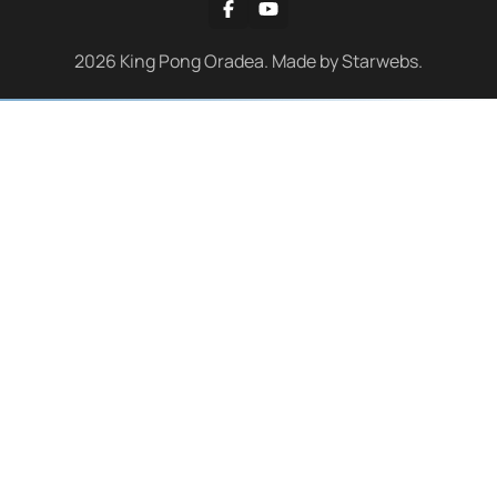
2026
King Pong Oradea. Made by
Starwebs
.