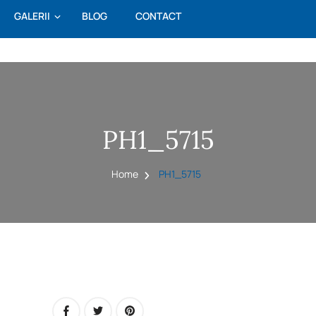
GALERII
BLOG
CONTACT
PH1_5715
Home
PH1_5715