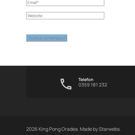
Telefon
0359 181 232
2026
King Pong Oradea. Made by
Starwebs
.