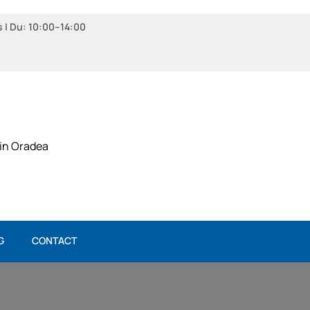
s | Du: 10:00–14:00
 in Oradea
G
CONTACT