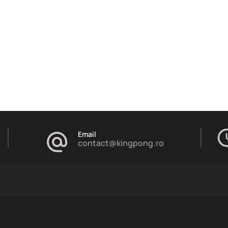
Email
contact@kingpong.ro