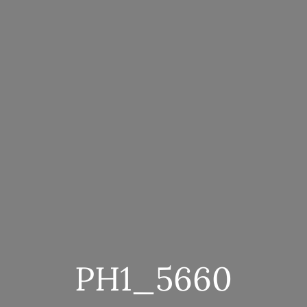
PH1_5660