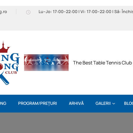
g.ro
Lu–Jo: 17:00–22:00 | Vi: 17:00–22:00 | Sâ: Închi
The Best Table Tennis Club
ONG
PROGRAM/PREȚURI
ARHIVĂ
GALERII
BLO