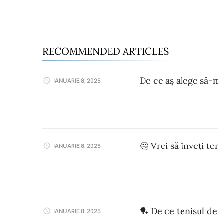
RECOMMENDED ARTICLES
De ce aș alege să-m
IANUARIE 8, 2025
🤔 Vrei să înveți t
IANUARIE 8, 2025
🏓 De ce tenisul de
IANUARIE 8, 2025