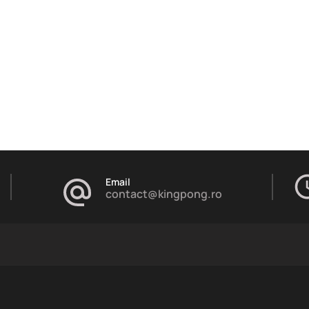
Email
contact@kingpong.ro