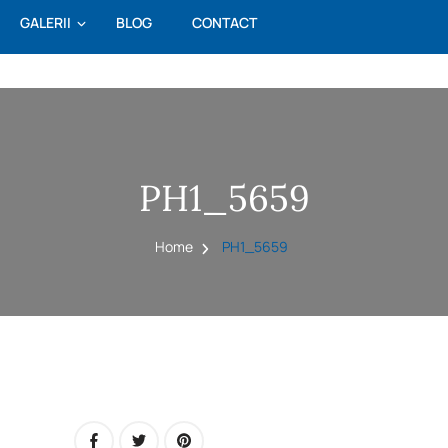
GALERII
BLOG
CONTACT
PH1_5659
Home
PH1_5659