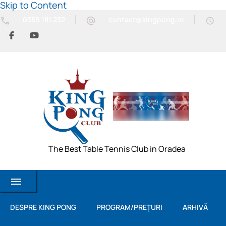
Skip to Content
0359 181 232
contact@kingpong.ro
The Best Table Tennis Club in Oradea
DESPRE KING PONG
PROGRAM/PREȚURI
ARHIVĂ