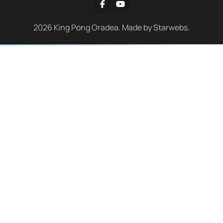
2026
King Pong Oradea. Made by
Starwebs
.