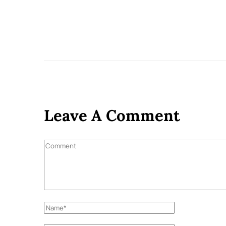
Leave A Comment