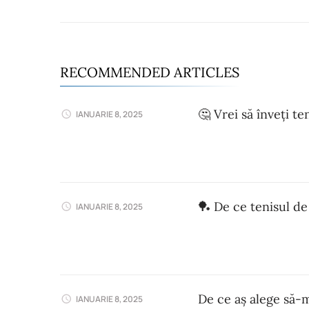
RECOMMENDED ARTICLES
🤔 Vrei să înveți t
IANUARIE 8, 2025
🏓 De ce tenisul de
IANUARIE 8, 2025
De ce aș alege să-m
IANUARIE 8, 2025