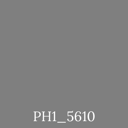
PH1_5610