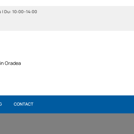
s | Du: 10:00–14:00
 in Oradea
G
CONTACT