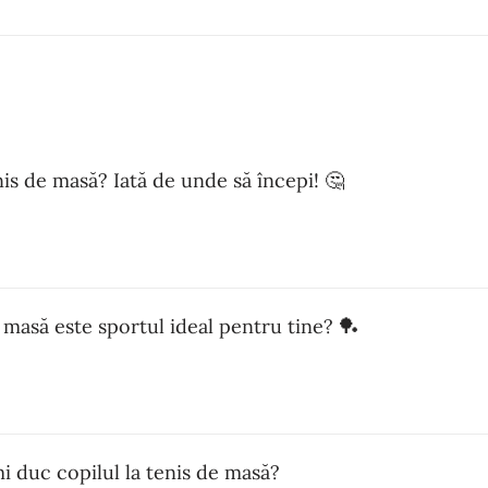
enis de masă? Iată de unde să începi! 🤔
 masă este sportul ideal pentru tine? 🏓
i duc copilul la tenis de masă?