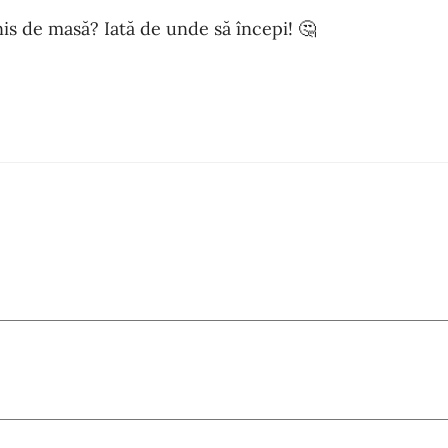
enis de masă? Iată de unde să începi! 🤔