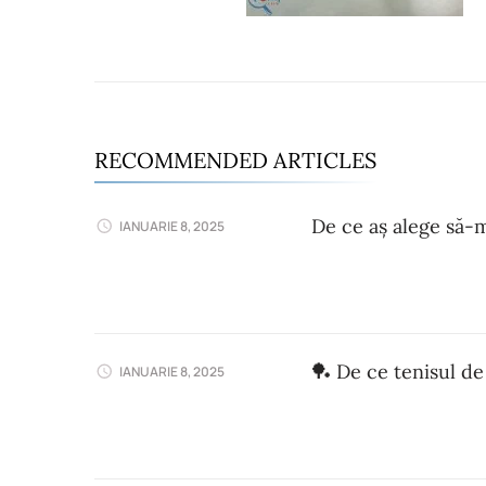
RECOMMENDED ARTICLES
De ce aș alege să-m
IANUARIE 8, 2025
🏓 De ce tenisul de
IANUARIE 8, 2025