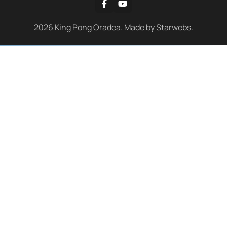
2026
King Pong Oradea. Made by
Starwebs
.