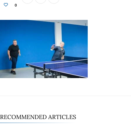
0
RECOMMENDED ARTICLES