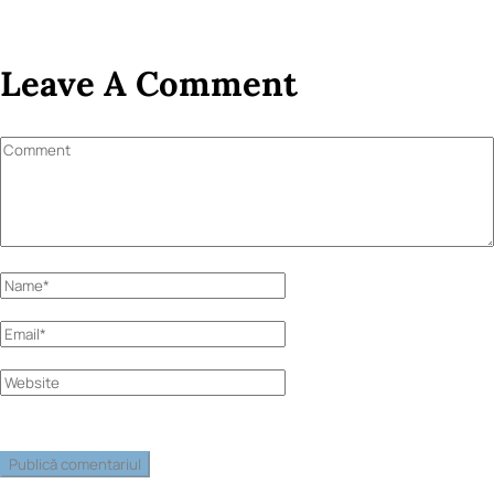
Leave A Comment