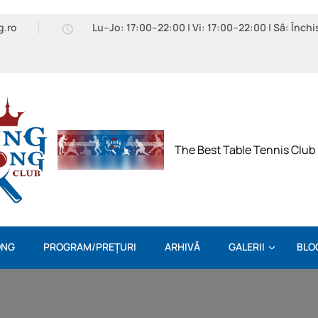
g.ro
Lu–Jo: 17:00–22:00 | Vi: 17:00–22:00 | Sâ: Închi
The Best Table Tennis Club
ONG
PROGRAM/PREȚURI
ARHIVĂ
GALERII
BLO