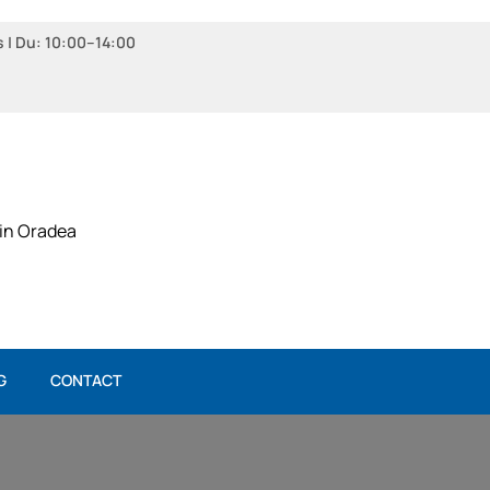
s | Du: 10:00–14:00
 in Oradea
G
CONTACT