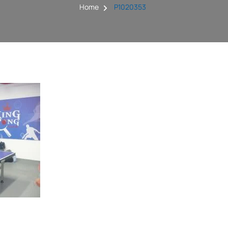
Home
P1020353