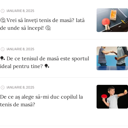
IANUARIE 8, 2025
🤔 Vrei să înveți tenis de masă? Iată
de unde să începi! 🤔
IANUARIE 8, 2025
🏓 De ce tenisul de masă este sportul
ideal pentru tine? 🏓
IANUARIE 8, 2025
De ce aș alege să-mi duc copilul la
tenis de masă?