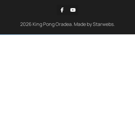
2026
King Pong Oradea. Made by
Starwebs
.