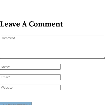
Leave A Comment