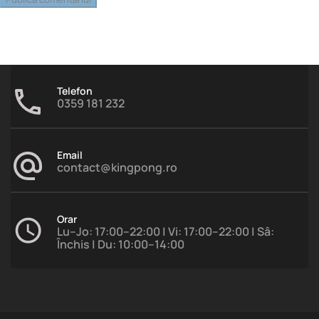
Telefon
0359 181 232
Email
contact@kingpong.ro
Orar
Lu–Jo: 17:00–22:00 | Vi: 17:00–22:00 | Sâ:
Închis | Du: 10:00–14:00