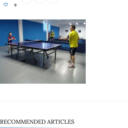
0
RECOMMENDED ARTICLES