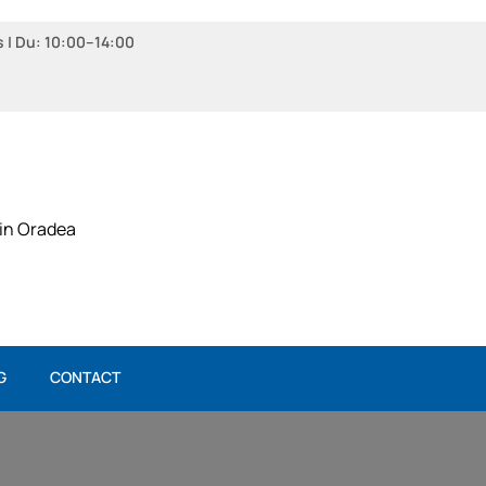
s | Du: 10:00–14:00
 in Oradea
G
CONTACT