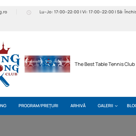
g.ro
Lu–Jo: 17:00–22:00 | Vi: 17:00–22:00 | Sâ: Închi
The Best Table Tennis Club
ONG
PROGRAM/PREȚURI
ARHIVĂ
GALERII
BLO